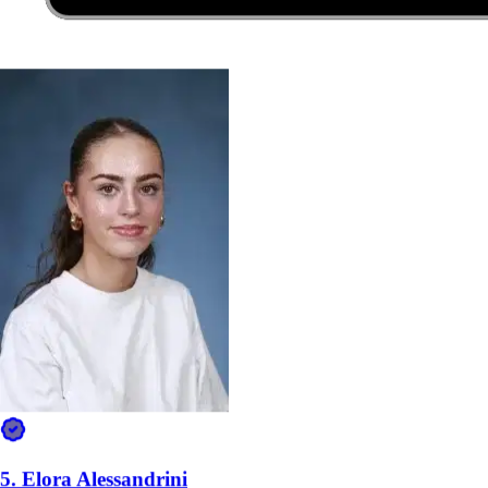
Avis vérifiés
2
Actif cette semaine
2
Disponible cette semaine
Données Sittsy à Aix-en-Provence · Juin 2026
La rapidité de réponse à Aix-en-Provence
Délais de réponse et d’offre sur l’ensemble du réseau Sittsy.
À quelle vitesse les pet sitters répondent
Médiane ~5 min · 81 % de réponses en moins d’1 h
Moins de 5 min
46 %
5–15 min
19 %
15–60 min
16 %
1–4 heures
5.
Elora Alessandrini
9 %