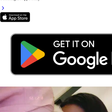
7.
Valentine
Nouveau
Aix-en-Provence, 13100
À 0,9 km
20 €
de