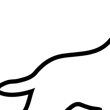
À 2 km
15 €
de
A déjà gardé
Simba
Berger belge (Malinois)