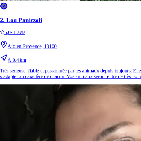
2.
Lou Panizzoli
5,0
·
1 avis
Aix-en-Provence, 13100
À 0,4 km
Très sérieuse, fiable et passionnée par les animaux depuis toujours. Elle
s’adapter au caractère de chacun. Vos animaux seront entre de très bonn
6.
Emma Pipier