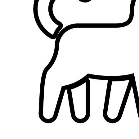
Clochette
Setter et Braque Hongrois
Marley
Jack russel croisé bichon
Hyper attentionnée et impliquée dans le bien etre de notre petite