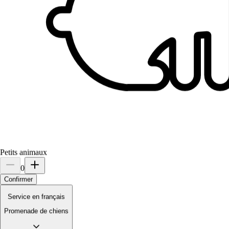
Petits animaux
0
Confirmer
Service en français
2.
Lou Panizzoli
Promenade de chiens