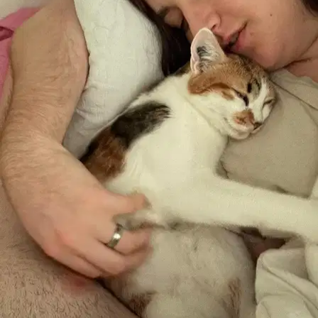
Parcs : OpenStreetMap. Pet sitters à proximité : données Sittsy.
Localisation des cliniques approximative ; confirmez l’adresse et les
horaires sur leur site web.
Météo et soins pour votre chien à Aix-en-
Provence
Les deux prochaines semaines à Aix-en-Provence s’annoncent
chaudes : 14 jours sur 14 dépasseront 30 °C. Prévoyez les
promenades tôt le matin et en fin de journée.
C’est exactement ce
qu’un bon promeneur prend en compte à chaque sortie.
Prévisions
sur 14 jours (Open-Meteo) ; mises à jour quotidiennement.
🔥
Jour le plus difficile :
Sam 8 Aoû
, 38 °C. Promenez-les
uniquement tôt le matin et au crépuscule ; évitez complètement le
milieu de la journée (12 h–19 h). Testez l’asphalte avec le dos de la
main : si vous ne pouvez pas la laisser 5 secondes, cela brûle leurs
coussinets. Eau fraîche en permanence et surveillance accrue des
races brachycéphales, des chiots et des chiens âgés.
Sam
8
🔥
38
°
18
°