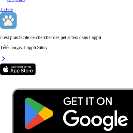
15 €
de
8.
Lou
Nouveau
Il est plus facile de chercher des pet sitters dans l’appli
Aix-en-Provence, 13100
Téléchargez l’appli Sittsy
À 1,9 km
20 €
de
Promenade de chiens à Aix-en-Provence
8
Pet sitters actifs
15 €
Prix typique
par promenade
5,00
Note moyenne
3