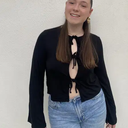
GPS en direct pendant la promenade
Vous suivez en temps réel l’itinéraire de votre chien sur la carte et
voyez la distance et la durée une fois la promenade terminée.
🗓️
Planning des soins et temps maximum seul
Vous définissez la routine de votre animal et la durée maximale
pendant laquelle il peut rester seul ; le pet sitter la voit et Sittsy aide à
s’assurer qu’elle est respectée. Conçu pour les animaux souffrant
d’anxiété de séparation.
🐾
Vous voyez les autres animaux du pet sitter
Sur son profil et son calendrier, vous voyez quels autres animaux il a
ou héberge à ces dates. Quand vous réservez, nous vous indiquons
si votre animal sera en même temps que d’autres, pour que vous
puissiez confirmer que c’est un bon match.
Aix-en-Provence pour les chiens, en