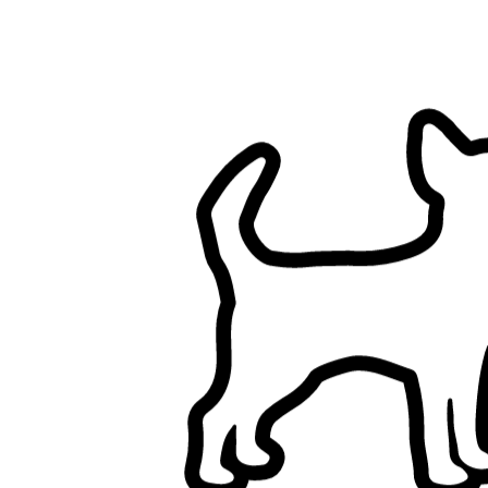
Filtres
A une maison (hors appartements)
Jardin clôturé
N’a pas de chien
N’a pas de chat
Un seul client à la fois
N’a pas d’enfants
Promenade de chiens à Aix-en-Provence, Bouches-du-Rhône
Parcourez les pet sitters à Aix-en-Provence, Bouches-du-Rhône,
comparez et trouvez le bon pet sitter pour votre animal.
8+ pet sitters vérifiés
5,0