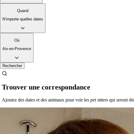
5,0
·
1 avis
Quand
Aix-en-Provence, 13100
N’importe quelles dates
À 0,4 km
Très sérieuse, fiable et passionnée par les animaux depuis toujours.
Où
Elle sait parfaitement s’en occuper et s’adapter au caractère de
chacun. Vos animaux seront entre de très bonnes mains avec elle !
Aix-en-Provence
Rechercher
Trouver une correspondance
Ajoutez des dates et des animaux pour voir les pet sitters qui seront di