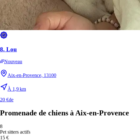
Très chaud
Dim
9
🔥
36
°
21
°
Très chaud
Lun
10
🔥
37
°
8.
Lou
21
°
Très chaud
Nouveau
Mar
11
🔥
Aix-en-Provence, 13100
35
°
22
°
Très chaud
À 1,9 km
Mer
12
🔥
20 €
de
38
°
21
°
Promenade de chiens à Aix-en-Provence
Très chaud
Jeu
13
8
🔥
Pet sitters actifs
37
°
15 €
21
°