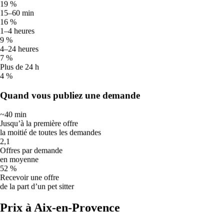
30
°
19 %
19
°
15–60 min
Chaud
16 %
Mer
19
1–4 heures
9 %
☀️
4–24 heures
32
°
7 %
18
°
Plus de 24 h
Chaud
4 %
Jeu
20
🔥
Quand vous publiez une demande
34
°
20
°
~40 min
Très chaud
Jusqu’à la première offre
Ven
21
la moitié de toutes les demandes
☀️
2,1
33
°
Offres par demande
22
°
en moyenne
Chaud
52 %
⛈️
Recevoir une offre
de la part d’un pet sitter
Tempête
Prix à Aix-en-Provence
De nombreux chiens sont stressés par le tonnerre. Promenez-les