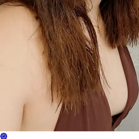
3.
Mariana Beaule Sierra
Nouveau
Aix-en-Provence, 13100
À 0,9 km
15 €
de
Il est plus facile de chercher des pet sitters dans l’appli
Téléchargez l’appli Sittsy