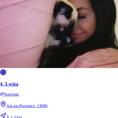
4.
Lwiza
Nouveau
Aix-en-Provence, 13090
À 1,4 km