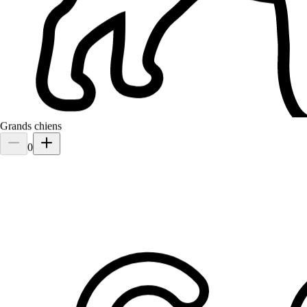
Salem
Cat
Grands chiens
0
Queenie
Dog