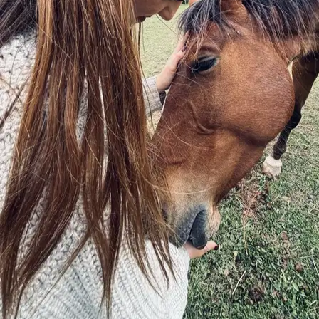
À 0,5 km
15 €
de