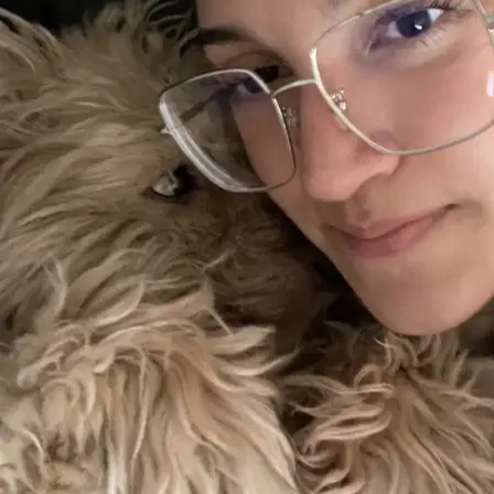
Nouveau
Aix-en-Provence, 13100
À 0,5 km
10 €
de