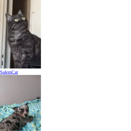
4.
Lwiza
Salem
Cat
Nouveau
Aix-en-Provence, 13090
À 1,4 km
15 €
de