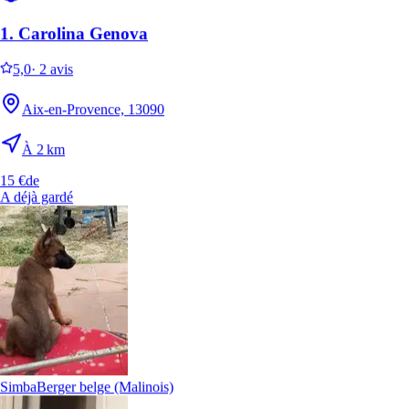
1.
Carolina Genova
5,0
·
2 avis
Aix-en-Provence, 13090
À 2 km
15 €
de
A déjà gardé
Simba
Berger belge (Malinois)