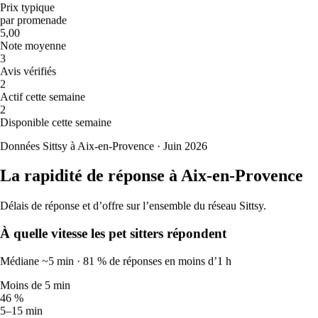
Prix typique
Très chaud
par promenade
Ven
14
5,00
🔥
Note moyenne
38
°
3
22
°
Avis vérifiés
Très chaud
2
Sam
15
Actif cette semaine
🔥
2
35
°
Disponible cette semaine
22
°
Très chaud
Données Sittsy à Aix-en-Provence · Juin 2026
Dim
16
⛈️
La rapidité de réponse à Aix-en-Provence
33
°
22
°
Délais de réponse et d’offre sur l’ensemble du réseau Sittsy.
Tempête
Lun
17
À quelle vitesse les pet sitters répondent
☀️
30
°
Médiane ~5 min · 81 % de réponses en moins d’1 h
19
°
Chaud
Moins de 5 min
Mar
18
46 %
☀️
5–15 min