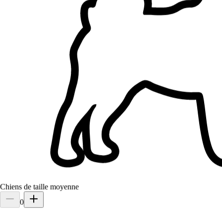
1.
Carolina Genova
Chiens de taille moyenne
5,0
·
2 avis
0
Aix-en-Provence, 13090