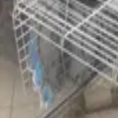
Chloé L.
L’amie des animaux
Identité vérifiée
Galerie