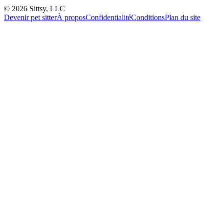
©
2026
Sittsy, LLC
Devenir pet sitter
À propos
Confidentialité
Conditions
Plan du site