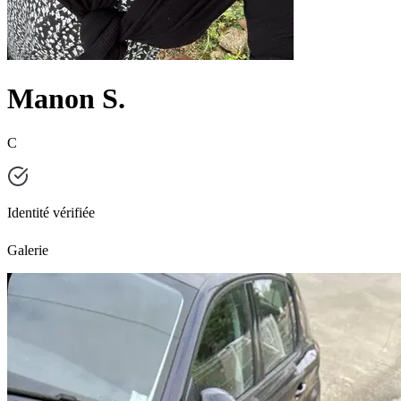
Manon S.
C
Identité vérifiée
Galerie