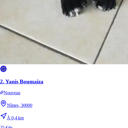
2.
Yanis Boumaiza
Nouveau
Nîmes, 30000
À 0,4 km
25 €
de