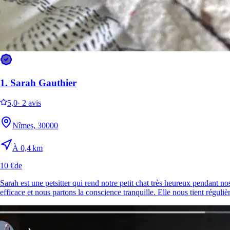
1.
Sarah Gauthier
5,0
·
2 avis
Nîmes, 30000
À 0,4 km
10 €
de
Sarah est une petsitter qui rend notre petit chat très heureux pendant no
efficace et nous partons la conscience tranquille. Elle nous tient réguli
4.
Diana Lereffait
Nouveau