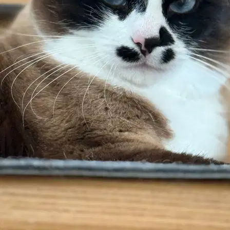
Planning des soins et temps maximum seul
Vous définissez la routine de votre animal et la durée maximale
pendant laquelle il peut rester seul ; le pet sitter la voit et Sittsy aide à
s’assurer qu’elle est respectée. Conçu pour les animaux souffrant
d’anxiété de séparation.
🐾
Vous voyez les autres animaux du pet sitter
Sur son profil et son calendrier, vous voyez quels autres animaux il a
ou héberge à ces dates. Quand vous réservez, nous vous indiquons
si votre animal sera en même temps que d’autres, pour que vous
puissiez confirmer que c’est un bon match.
Nîmes pour les chiens, en chiffres
Les espaces verts de la ville et le réseau de pet sitters, en chiffres.
0
Espaces pour chiens
espaces pour chiens (OSM)