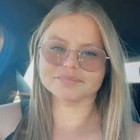
Nouveau
Nîmes, 30000
À 0,4 km
$10
de