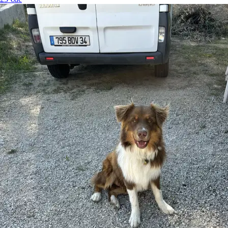
5.
Lea Vidal
Nouveau
Nîmes, 30900
À 3,2 km
10 €
de