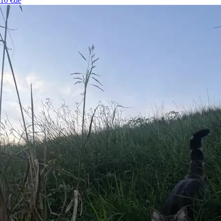
10 €
de
9.
Clara
Nouveau
Nîmes, 30900
À 0,2 km
25 €
de