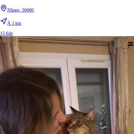
~40 min
Jusqu’à la première offre
Nîmes, 30000
la moitié de toutes les demandes
2,1
À 1 km
Offres par demande
en moyenne
15 €
de
52 %
Recevoir une offre
de la part d’un pet sitter
Prix à Nîmes
Prix indicatif
Prix final payé par le propriétaire (inclut la Protection Sittsy)
de
10 €
à
25 €
Pas de mauvaises surprises :
le prix affiché est le prix que vous
payez. Il inclut les frais de service et la garantie Sittsy (couverture et
assistance 24h/24 et 7j/7 ; ce n’est pas une police d’assurance).
Estimez le prix de votre réservation