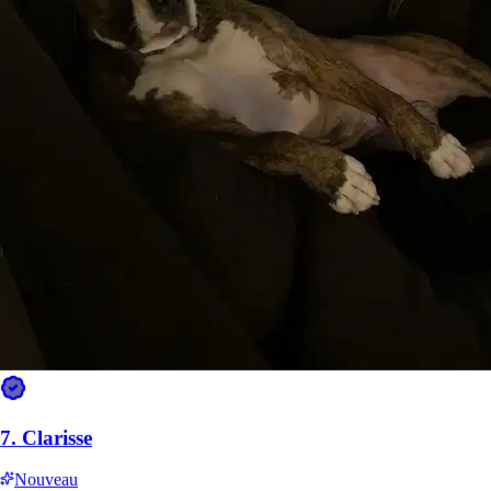
La rapidité de réponse à Nîmes
Délais de réponse et d’offre sur l’ensemble du réseau Sittsy.
À quelle vitesse les pet sitters répondent
Médiane ~5 min · 81 % de réponses en moins d’1 h
Moins de 5 min
46 %
5–15 min
19 %
15–60 min
16 %
1–4 heures
9 %
4–24 heures
7 %
Plus de 24 h
4 %
7.
Clarisse
Quand vous publiez une demande
Nouveau