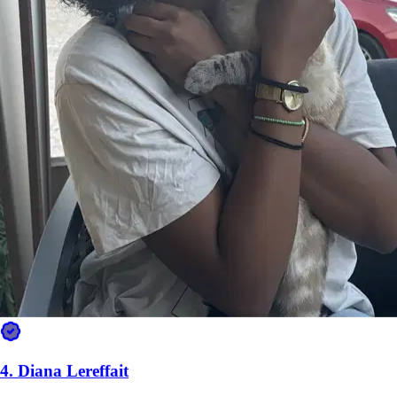
7.
Clarisse
Nouveau
4.
Diana Lereffait
Nîmes, 30000