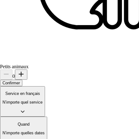
Petits animaux
0
Confirmer
Service en français
3.
Alexia Drewkowski
N’importe quel service
Nouveau
Nîmes, 30000
Quand
N’importe quelles dates
À 0,4 km