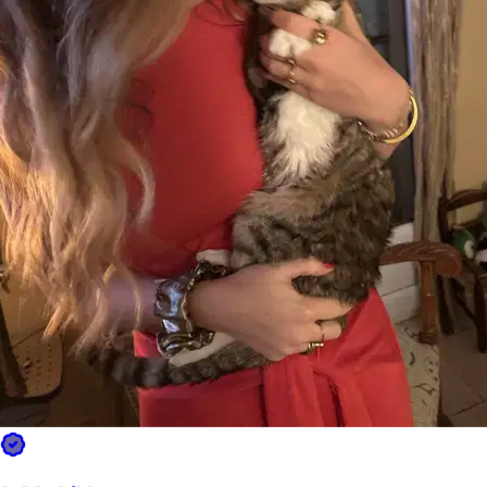
Estimation pour une réservation typique — prix final pour le
propriétaire
visites
4
visites
1
20
≈
60 €
15 €/visite (prix typique) × 4 visites
Selon le pet sitter, entre 40 € et 100 €
Le prix dépend du pet sitter, de la taille de votre animal et des dates.
Calculé sur la base du prix typique à Nîmes ; chaque pet sitter fixe
son propre tarif. Inclut les frais de service et la garantie Sittsy.
Qui ils acceptent
% de pet sitters pour ce service à Nîmes
Chats
20 %
Petits chiens
30 %
Chiens de taille moyenne