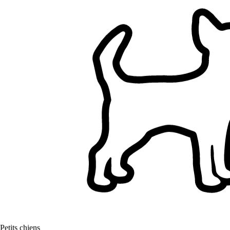
Filtres
A une maison (hors appartements)
Jardin clôturé
N’a pas de chien
N’a pas de chat
Un seul client à la fois
N’a pas d’enfants
Visites à domicile pour animaux à Nîmes, Gard
Parcourez les pet sitters à Nîmes, Gard, comparez et trouvez le bon
pet sitter pour votre animal.
10+ pet sitters vérifiés
5,0
Petits chiens