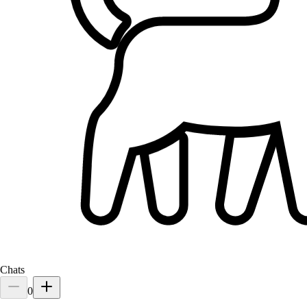
2.
Ornella Haleoua
Nouveau
Romans-sur-Isère, 26100
À 0,1 km
15 €
de
Chats
0