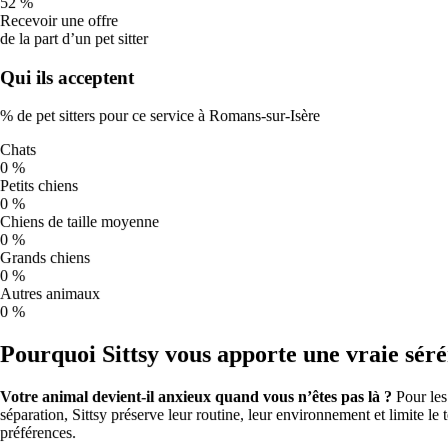
52 %
et emportez de l’eau. Évitez les exercices intenses en plein soleil.
Recevoir une offre
🐾
de la part d’un pet sitter
Idéal
Qui ils acceptent
Une journée parfaite pour les chiens : profitez-en pour une longue
% de pet sitters pour ce service à Romans-sur-Isère
promenade, des jeux au parc ou un peu de socialisation.
Chats
0 %
Qualité de l’air et promenades à Romans-
Petits chiens
sur-Isère
0 %
Chiens de taille moyenne
0 %
Qualité de l’air à Romans-sur-Isère pour les prochains jours.
Grands chiens
L’ozone augmente avec la chaleur estivale et est à son maximum
0 %
l’après-midi, donc l’air se dégrade justement quand le soleil est le
Autres animaux
plus fort.
Indice européen de qualité de l’air (Open-Meteo) ; mis à
0 %
jour quotidiennement.
Pourquoi Sittsy vous apporte une vraie séré
Sam
8
47
Modérée
Votre animal devient-il anxieux quand vous n’êtes pas là ?
Pour les
O₃
110
séparation, Sittsy préserve leur routine, leur environnement et limite le
Dim
9
préférences.
50