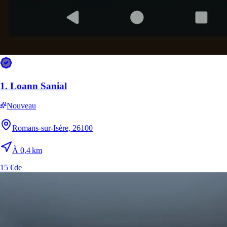
1.
Loann Sanial
Nouveau
Romans-sur-Isère, 26100
À 0,4 km
15 €
de
4.
Maena Antelme
Nouveau
Romans-sur-Isère, 26100