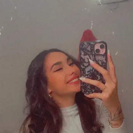
routine, leur environnement et limite le temps passé seuls selon vos
préférences.
🗓️
Planning des soins et temps maximum seul
Vous définissez la routine de votre animal et la durée maximale
pendant laquelle il peut rester seul ; le pet sitter la voit et Sittsy aide à
s’assurer qu’elle est respectée. Conçu pour les animaux souffrant
d’anxiété de séparation.
🐾
Vous voyez les autres animaux du pet sitter
Sur son profil et son calendrier, vous voyez quels autres animaux il a
ou héberge à ces dates. Quand vous réservez, nous vous indiquons
si votre animal sera en même temps que d’autres, pour que vous
puissiez confirmer que c’est un bon match.
Romans-sur-Isère pour les chiens, en
chiffres