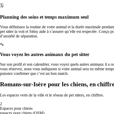
Modérée
🗓️
O₃
115
Lun
10
Planning des soins et temps maximum seul
41
Modérée
O₃
101
Vous définissez la routine de votre animal et la durée maximale pendant l
Mar
11
pet sitter la voit et Sittsy aide à s’assurer qu’elle est respectée. Conçu 
60
d’anxiété de séparation.
Modérée
O₃
132
🐾
Mer
12
59
Vous voyez les autres animaux du pet sitter
Modérée
O₃
129
Sur son profil et son calendrier, vous voyez quels autres animaux il a 
Jeu
13
vous réservez, nous vous indiquons si votre animal sera en même temp
—
puissiez confirmer que c’est un bon match.
—
🌫️
Romans-sur-Isère pour les chiens, en chiffr
Que faire ces jours-ci
Les espaces verts de la ville et le réseau de pet sitters, en chiffres.
Qualité de l’air modérée : la plupart des chiens peuvent se promener
2
normalement ; les chiens brachycéphales, âgés ou souffrant de
Espaces pour chiens
troubles respiratoires sont mieux sans exercice intense à midi.
espaces pour chiens (OSM)