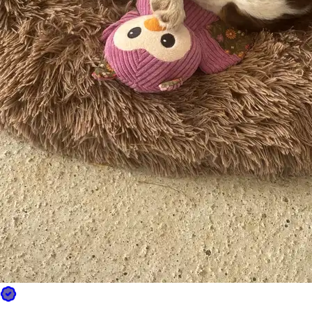
🔥
40
°
25
°
Très chaud
Sam
15
🔥
37
°
23
°
Très chaud
Dim
16
🔥
34
°
25
°
Très chaud
Lun
17
🌦️
26
°
20
°
Bruine
Mar
18
🐾
28
°
18
°
Idéal