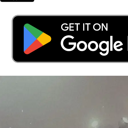
52 %
Recevoir une offre
de la part d’un pet sitter
Qui ils acceptent
% de pet sitters pour ce service à Romans-sur-Isère
Chats
0 %
Petits chiens
0 %
Chiens de taille moyenne
0 %
Grands chiens
0 %
Autres animaux
0 %
Pourquoi Sittsy vous apporte une vraie
sérénité
Votre animal devient-il anxieux quand vous n’êtes pas là ?
Pour
les animaux souffrant d’anxiété de séparation, Sittsy préserve leur