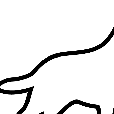
1.
Loann Sanial
Nouveau
Romans-sur-Isère, 26100
À 0,4 km
15 €
de