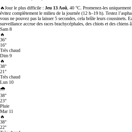
La plus évaluée en volume
🔥
Jour le plus difficile :
Jeu 13 Aoû
, 40 °C. Promenez-les uniquement t
évitez complètement le milieu de la journée (12 h–19 h). Testez l’asphal
Paris est la ville qui compte le plus grand nombre d’avis Sittsy
vous ne pouvez pas la laisser 5 secondes, cela brûle leurs coussinets. 
vérifiés dans le pays.
surveillance accrue des races brachycéphales, des chiots et des chiens â
Sam
8
Indice de convivialité pour les chiens en France
🔥
36
°
16
°
Indice Sittsy des villes accueillantes pour les chiens (0–100) :
Très chaud
combine l’offre de pet sitters, le volume d’avis vérifiés, la note
Dim
9
moyenne et la variété d’animaux acceptés sur l’ensemble du réseau
🔥
Sittsy dans chaque ville du pays.
38
°
21
°
1
Paris
Très chaud
83
Lun
10
2
Toulouse
65
🌧️
3
Lyon
38
°
65
23
°
4
Bordeaux
Pluie
59
Mar
11
5
Marseille
🔥
58
38
°
6
Montpellier
22
°
58