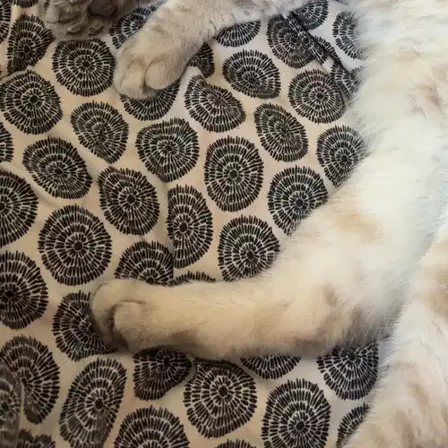
Nouveau
Romans-sur-Isère, 26100
À 2,2 km
Services de garde d’animaux à Romans-
sur-Isère
5
Pet sitters actifs
15 €
Prix typique
Données Sittsy à Romans-sur-Isère · Juin 2026
La rapidité de réponse à Romans-sur-
Isère
Délais de réponse et d’offre sur l’ensemble du réseau Sittsy.