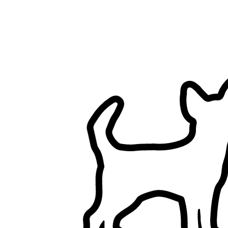
Filtres
A une maison (hors appartements)
Jardin clôturé
N’a pas de chien
N’a pas de chat
Un seul client à la fois
N’a pas d’enfants
Services de garde d’animaux à Romans-sur-Isère, Drôme
Parcourez les pet sitters à Romans-sur-Isère, Drôme, comparez et
trouvez le bon pet sitter pour votre animal.
5+ pet sitters vérifiés