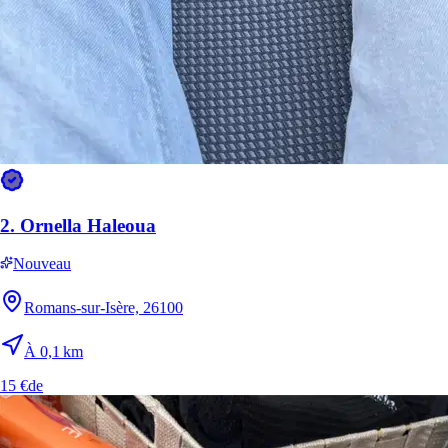
2.
Ornella Haleoua
Nouveau
Romans-sur-Isère, 26100
À 0,1 km
15 €
de