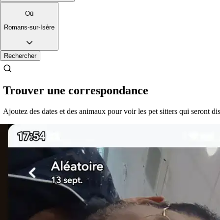
3.
Ines
Où
Romans-sur-Isère
Nouveau
Romans-sur-Isère, 26100
Rechercher
À 0,1 km
Trouver une correspondance
$20
de
Ajoutez des dates et des animaux pour voir les pet sitters qui seront di
Il est plus facile de chercher des pet sitters dans l’appli
Téléchargez l’appli Sittsy