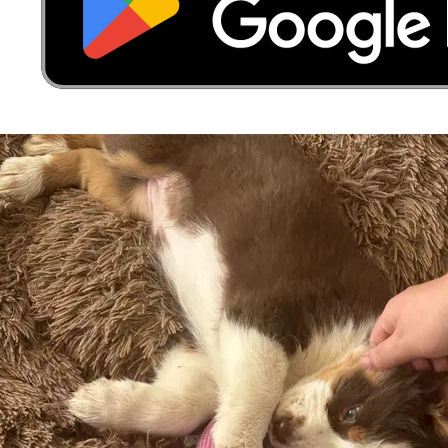
🔥
38
°
21
°
Très chaud
Lun
10
🌧️
38
°
23
°
Pluie
Mar
11
🔥
38
°
22
°
Très chaud
Mer
12
🔥
38
°
23
°
Très chaud
Jeu
13
🔥
40
°
24
°
Très chaud
Ven
14