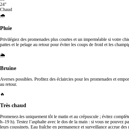
Questions fréquentes sur services de garde
24
°
Chaud
d’animaux
🌧️
Comment réserver un pet sitter ?
Pluie
Recherchez simplement des pet sitters dans votre région, parcourez
leurs profils, lisez les avis et envoyez une demande de réservation.
Privilégiez des promenades plus courtes et un imperméable si votre chie
Vous pouvez échanger des messages directement avec les pet sitters
pattes et le pelage au retour pour éviter les coups de froid et les champ
avant de réserver pour vous assurer qu’ils vous conviennent.
🌦️
Les pet sitters sont-ils assurés ?
Bruine
Oui, toutes les réservations effectuées via Sittsy sont couvertes par
notre programme de Protection Garde d’Animaux, qui inclut une
Averses possibles. Profitez des éclaircies pour les promenades et emport
assurance responsabilité civile et une assistance 24 h/24 et 7 j/7.
au retour.
Que se passe-t-il si je dois annuler ?
🔥
Très chaud
Nous proposons des politiques d’annulation flexibles. Consultez la
politique d’annulation spécifique du pet sitter avant de réserver et
contactez l’assistance si vous avez besoin d’aide.
Promenez-les uniquement tôt le matin et au crépuscule ; évitez complèt
h–19 h). Testez l’asphalte avec le dos de la main : si vous ne pouvez pas
Combien coûte la garde d’animaux ?
leurs coussinets. Eau fraîche en permanence et surveillance accrue des 