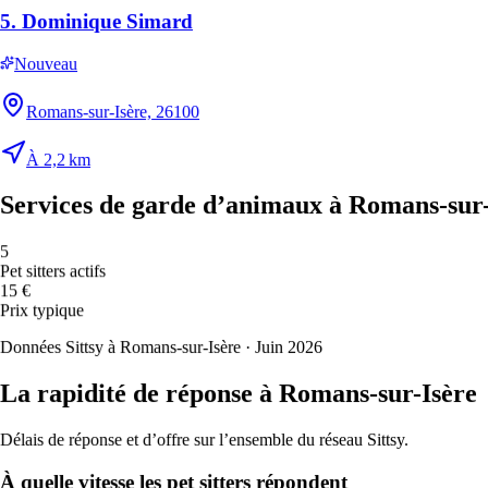
Mer
19
5.
Dominique Simard
☀️
32
°
Nouveau
17
°
Chaud
Romans-sur-Isère, 26100
Jeu
20
🔥
35
°
À 2,2 km
22
°
Très chaud
Services de garde d’animaux à Romans-sur-
Ven
21
☀️
5
33
°
Pet sitters actifs
24
°
15 €
Chaud
Prix typique
🌧️
Données Sittsy à Romans-sur-Isère · Juin 2026
Pluie
La rapidité de réponse à Romans-sur-Isère
Privilégiez des promenades plus courtes et un imperméable si votre
chien le tolère. Séchez bien les pattes et le pelage au retour pour
Délais de réponse et d’offre sur l’ensemble du réseau Sittsy.
éviter les coups de froid et les champignons.
À quelle vitesse les pet sitters répondent