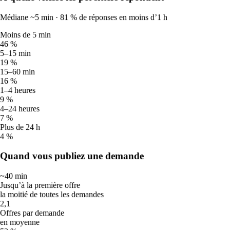
🌦️
Médiane ~5 min · 81 % de réponses en moins d’1 h
Bruine
Moins de 5 min
46 %
Averses possibles. Profitez des éclaircies pour les promenades et
5–15 min
emportez une serviette pour les sécher au retour.
19 %
15–60 min
🔥
16 %
1–4 heures
Très chaud
9 %
4–24 heures
Promenez-les uniquement tôt le matin et au crépuscule ; évitez
7 %
complètement le milieu de la journée (12 h–19 h). Testez l’asphalte
Plus de 24 h
avec le dos de la main : si vous ne pouvez pas la laisser 5 secondes,
4 %
cela brûle leurs coussinets. Eau fraîche en permanence et
surveillance accrue des races brachycéphales, des chiots et des
Quand vous publiez une demande
chiens âgés.
~40 min
☀️
Jusqu’à la première offre
la moitié de toutes les demandes
Chaud
2,1
Offres par demande
en moyenne
Décalez les promenades tôt le matin et en soirée, cherchez l’ombre