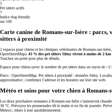
5
Garde d’animaux de compagnie en
Pet sitters actifs
7
France, ville par ville
Indice dog-friendly
sur 100
Données du réseau Sittsy combinées à des sources publiques
(OpenStreetMap, Open-Meteo).
Mis à jour le 2026-06-29.
Carte canine de Romans-sur-Isère : parcs, v
sitters à proximité
🏆
2 espaces pour chiens et les cliniques vétérinaires de Romans-sur-Isère,
La ville la plus accueillante pour les chiens
OpenStreetMap).
43 % des pet sitters Sittsy vivent à moins de 2 km
Touchez un point pour plus de détails.
Paris arrive en tête de l’Indice Sittsy des villes accueillantes pour les
chiens avec un score de 83/100.
Espace pour chiens (avec le nombre de pet sitters dans un rayon de <2
💶
Parcs : OpenStreetMap. Pet sitters à proximité : données Sittsy. Localis
approximative ; confirmez l’adresse et les horaires sur leur site web.
La garde la plus abordable
Météo et soins pour votre chien à Romans-s
À Clermont-Ferrand, les prix de garde sont les plus bas, à partir
d’environ 10 €/nuit.
Les deux prochaines semaines à Romans-sur-Isère s’annoncent chaudes 
30 °C. Prévoyez les promenades tôt le matin et en fin de journée.
Prévi
⭐
Meteo) ; mises à jour quotidiennement.