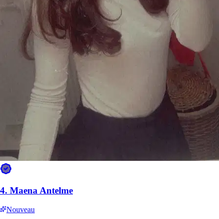
Les espaces verts de la ville et le réseau de pet sitters, en chiffres.
2
Espaces pour chiens
espaces pour chiens (OSM)
5
Pet sitters actifs
7
Indice dog-friendly
sur 100
Carte canine de Romans-sur-Isère : parcs,
vétérinaires et pet sitters à proximité
2 espaces pour chiens et les cliniques vétérinaires de Romans-sur-
Isère, sur la carte (données OpenStreetMap).
43 % des pet sitters
Sittsy vivent à moins de 2 km d’un espace pour chiens.
Touchez
un point pour plus de détails.
4.
Maena Antelme
Espace pour chiens (avec le nombre de pet sitters dans un rayon de
<2 km)
Clinique vétérinaire
Nouveau