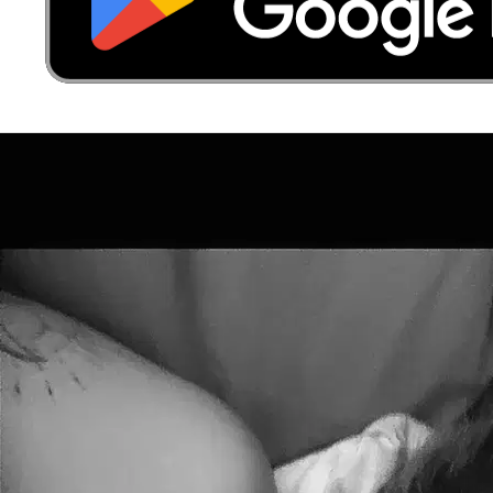
7.
Cassandra Chiche
5,0
·
1 avis
Lège-Cap-Ferret, 33950
À 46,7 km
30 €
de
A déjà gardé