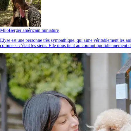
3.
Cassandra Masdupuy
5,0
·
6 avis
Milo
Berger américain miniature
Villenave-d'Ornon, 33140
Elyse est une personne très sympathique, qui aime véritablement les an
comme si c’était les siens. Elle nous tient au courant quotidiennement d
À 10,2 km
25 €
de
Je confie régulièrement mes chiens à Cassandra depuis maintenant
plusieurs mois et elle s’est toujours avérée être très attentionnée et
disponible !! Elle prend vraiment le temps de s’occuper d’eux, d
Il est plus facile de chercher des pet sitters dans l’appli
Téléchargez l’appli Sittsy