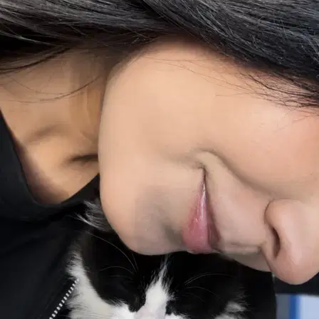
Sam
Berger allemand
Blyss
Berger collie
Un grand merci à cette personne formidable qui s’est occupée de
mon chien avec énormément de douceur, de patience et d’attention.
On sent tout de suite son amour des animaux et leur bien-être passe
vr