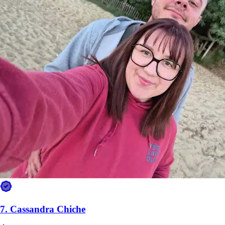
9.
Kézia Berrier
Nouveau
Bordeaux, 33300
À 4,4 km
7.
Cassandra Chiche
40 €
de