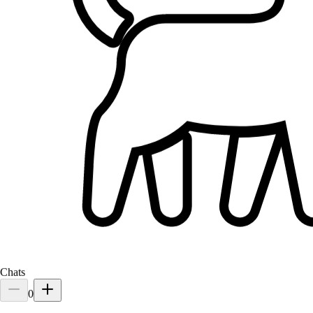
Scoop
Golden Retriever
Frisbee
Beagle
Bella
Race mixte
Chats
0