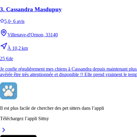
3.
Cassandra Masdupuy
5.
Garance Berrie
5,0
·
6 avis
5,0
·
2 avis
Villenave-d'Ornon, 33140
Bordeaux, 33200
À 10,2 km
À 1,6 km
25 €
de
40 €
de
Je confie régulièrement mes chiens à Cassandra depuis maintenant plusie
avérée être très attentionnée et disponible !! Elle prend vraiment le te
Garance est géniale avec les animaux, vraiment très douce et
affectueuse.
Il est plus facile de chercher des pet sitters dans l’appli
Téléchargez l’appli Sittsy