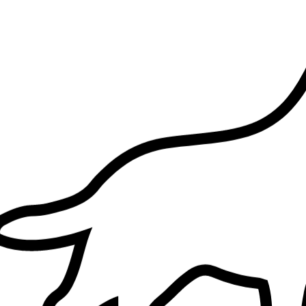
1.
Elyse Pescher
5,0
·
6 avis
Bordeaux, 33000