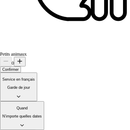
Milo
Berger américain miniature
Elyse est une personne très sympathique, qui aime véritablement les
animaux et ceux qu’elle garde comme si c’était les siens. Elle nous
tient au courant quotidiennement de la vie de nos amis à 4 pâte
Petits animaux
0
Confirmer
Service en français
Garde de jour
Quand
N’importe quelles dates