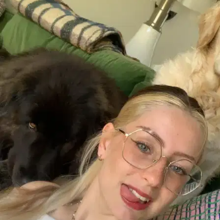
2.
Fiorella Requejo
5,0
·
3 avis
Bordeaux, 33000
À 1,6 km
45 €
de
A déjà gardé