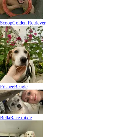
Scoop
Golden Retriever
Frisbee
Beagle
Bella
Race mixte