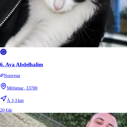
6.
Aya Abdelhalim
Nouveau
Mérignac, 33700
À 3,3 km
20 €
de