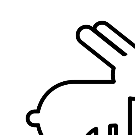
Sato et Leon
Terre-neuve
Virgule
Berger australien