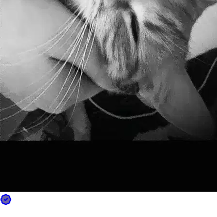
8.
Lylou Brisson