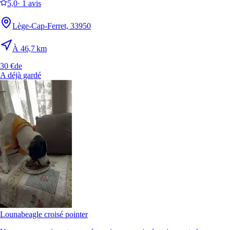
5,0
·
1 avis
Lège-Cap-Ferret, 33950
À 46,7 km
30 €
de
A déjà gardé
Louna
beagle croisé pointer