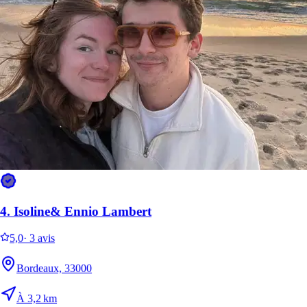
6.
Aya Abdelhalim
4.
Isoline& Ennio Lambert
Nouveau
5,0
·
3 avis
Mérignac, 33700
Bordeaux, 33000
À 3,3 km
À 3,2 km