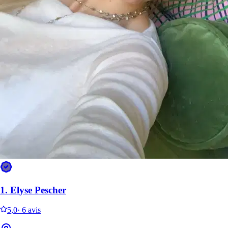
Hermes
Spitz
Ozzy
Bichon Frisé
1.
Elyse Pescher
5,0
·
6 avis