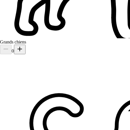
À 3,2 km
40 €
de
A déjà gardé
Grands chiens
0
Txubi
Border collie