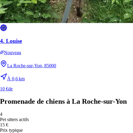
35
°
18
°
Très chaud
Dim
9
🔥
34
°
22
°
Très chaud
4.
Louise
Lun
10
🔥
Nouveau
34
°
22
°
Très chaud
La Roche-sur-Yon, 85000
Mar
11
🔥
À 0,6 km
35
°
24
°
10 €
de
Très chaud
Mer
12
Promenade de chiens à La Roche-sur-Yon
🔥
37
°
25
°
4
Très chaud
Pet sitters actifs
Jeu
13
15 €
🔥
Prix typique