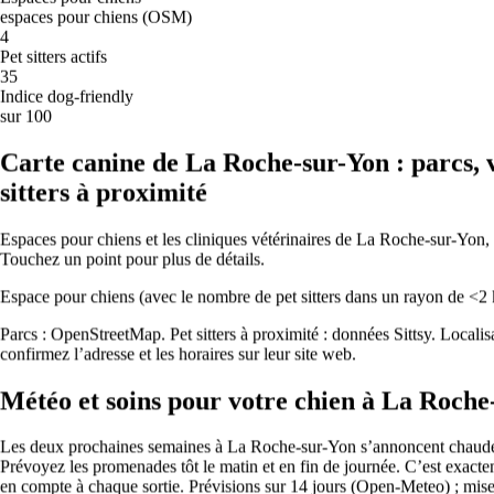
espaces pour chiens (OSM)
4
Paris arrive en tête de l’Indice Sittsy des villes accueillantes pour les
Pet sitters actifs
chiens avec un score de 83/100.
35
💶
Indice dog-friendly
sur 100
La garde la plus abordable
Carte canine de La Roche-sur-Yon : parcs, v
À Clermont-Ferrand, les prix de garde sont les plus bas, à partir
sitters à proximité
d’environ 10 €/nuit.
Espaces pour chiens et les cliniques vétérinaires de La Roche-sur-Yon,
⭐
Touchez un point pour plus de détails.
La plus évaluée en volume
Espace pour chiens (avec le nombre de pet sitters dans un rayon de <2
Paris est la ville qui compte le plus grand nombre d’avis Sittsy
Parcs : OpenStreetMap. Pet sitters à proximité : données Sittsy. Localis
vérifiés dans le pays.
confirmez l’adresse et les horaires sur leur site web.
Indice de convivialité pour les chiens en France
Météo et soins pour votre chien à La Roche
Indice Sittsy des villes accueillantes pour les chiens (0–100) :
Les deux prochaines semaines à La Roche-sur-Yon s’annoncent chaudes
combine l’offre de pet sitters, le volume d’avis vérifiés, la note
Prévoyez les promenades tôt le matin et en fin de journée.
C’est exacte
moyenne et la variété d’animaux acceptés sur l’ensemble du réseau
en compte à chaque sortie.
Prévisions sur 14 jours (Open-Meteo) ; mise