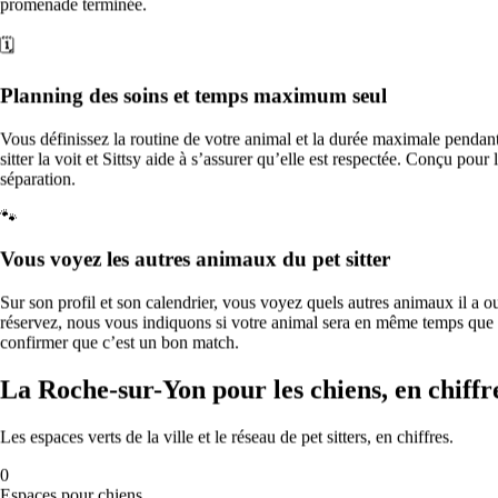
49
promenade terminée.
Modérée
O₃
113
🗓️
Mer
12
—
Planning des soins et temps maximum seul
—
🌫️
Vous définissez la routine de votre animal et la durée maximale pendant la
sitter la voit et Sittsy aide à s’assurer qu’elle est respectée. Conçu pou
Que faire ces jours-ci
séparation.
🐾
Qualité de l’air modérée : la plupart des chiens peuvent se promener
normalement ; les chiens brachycéphales, âgés ou souffrant de
Vous voyez les autres animaux du pet sitter
troubles respiratoires sont mieux sans exercice intense à midi.
Garde d’animaux de compagnie en
Sur son profil et son calendrier, vous voyez quels autres animaux il a 
réservez, nous vous indiquons si votre animal sera en même temps que 
France, ville par ville
confirmer que c’est un bon match.
Données du réseau Sittsy combinées à des sources publiques
La Roche-sur-Yon pour les chiens, en chiffr
(OpenStreetMap, Open-Meteo).
Mis à jour le 2026-06-29.
Les espaces verts de la ville et le réseau de pet sitters, en chiffres.
🏆
0
La ville la plus accueillante pour les chiens
Espaces pour chiens