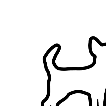
Filtres
A une maison (hors appartements)
Jardin clôturé
N’a pas de chien
N’a pas de chat
Un seul client à la fois
N’a pas d’enfants
Promenade de chiens à La Roche-sur-Yon, Vendée
Parcourez les pet sitters à La Roche-sur-Yon, Vendée, comparez et
trouvez le bon pet sitter pour votre animal.
4+ pet sitters vérifiés
5,0