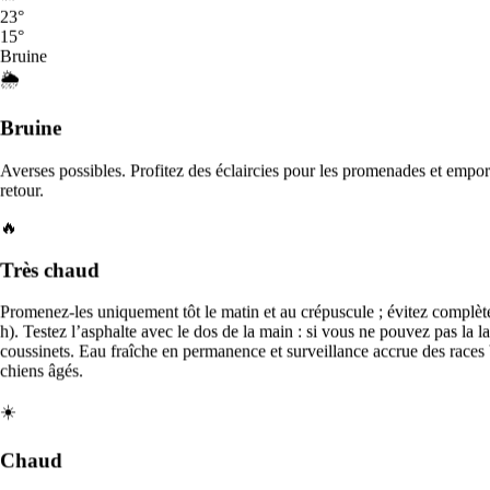
et mes chats à plusieurs reprises, que ce soit pour des week-
23
°
ends ou même des semaines complètes, et tout s’est toujours
15
°
parfaitement passé. C’est une personne de confiance,
Bruine
attentionnée et très professionnelle. Mes animaux sont
🌦️
toujours entr...
Avis pour
Marion
Bruine
Promenade de chiens à La Roche-sur-Yon
Averses possibles. Profitez des éclaircies pour les promenades et empor
retour.
Comparez les services et les tarifs de promenade de chiens près de
chez vous.
🔥
Service
Pet sitters
Fourchette de prix
Très chaud
Villes à proximité
Promenez-les uniquement tôt le matin et au crépuscule ; évitez complèt
h). Testez l’asphalte avec le dos de la main : si vous ne pouvez pas la la
coussinets. Eau fraîche en permanence et surveillance accrue des races 
La Rochelle
Nantes
Angers
Poitiers
Rennes
chiens âgés.
Tours
Lorient
Le Mans
Bruges
Mérignac
Bordeaux
☀️
Talence
Limoges
Orléans
Caen
Chartres
Brest
Agen
Paris
Rouen
Clermont-Ferrand
Rueil-
Chaud
Malmaison
Saint-Cloud
Boulogne-Billancourt