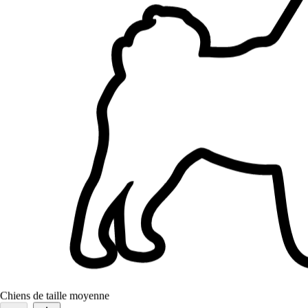
1.
Marion Barreteau
5,0
·
1 avis
Chiens de taille moyenne
La Roche-sur-Yon, 85000