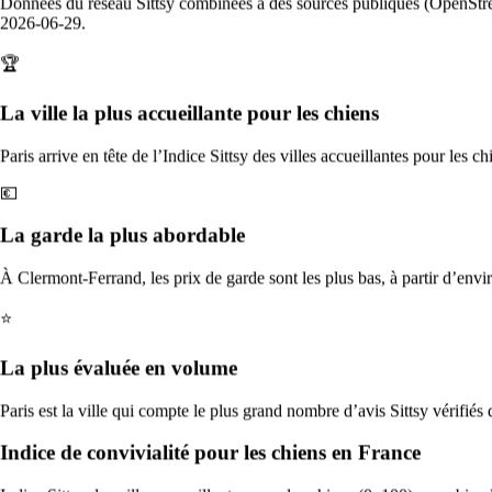
Données du réseau Sittsy combinées à des sources publiques (OpenSt
2026-06-29.
🏆
La ville la plus accueillante pour les chiens
Paris arrive en tête de l’Indice Sittsy des villes accueillantes pour les 
💶
La garde la plus abordable
©
2026
Sittsy, LLC
À propos
Confidentialité
Conditions
Plan du site
À Clermont-Ferrand, les prix de garde sont les plus bas, à partir d’envi
⭐
La plus évaluée en volume
Paris est la ville qui compte le plus grand nombre d’avis Sittsy vérifiés 
Indice de convivialité pour les chiens en France