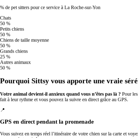
Qualité de l’air et promenades à La
% de pet sitters pour ce service à La Roche-sur-Yon
Roche-sur-Yon
Chats
Qualité de l’air à La Roche-sur-Yon pour les prochains jours.
Indice
50 %
européen de qualité de l’air (Open-Meteo) ; mis à jour
Petits chiens
quotidiennement.
50 %
Chiens de taille moyenne
Ven
7
50 %
37
Grands chiens
Passable
25 %
O₃
93
Autres animaux
Sam
8
50 %
37
Passable
Pourquoi Sittsy vous apporte une vraie séré
O₃
92
Dim
9
Votre animal devient-il anxieux quand vous n’êtes pas là ?
Pour le
30
fait à leur rythme et vous pouvez la suivre en direct grâce au GPS.
Passable
O₃
75
📍
Lun
10
48
GPS en direct pendant la promenade
Modérée
O₃
112
Mar
11
Vous suivez en temps réel l’itinéraire de votre chien sur la carte et voyez