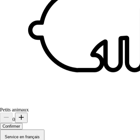
3.
Albane
Nouveau
La Roche-sur-Yon, 85000
À 0,6 km
15 €
de
Il est plus facile de chercher des pet sitters dans l’appli
Petits animaux
Téléchargez l’appli Sittsy
0
Confirmer
Service en français