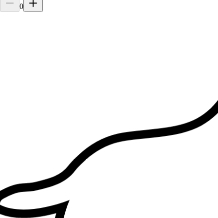
0
À 0,8 km
10 €
de
A déjà gardé
Cosmo
Cat