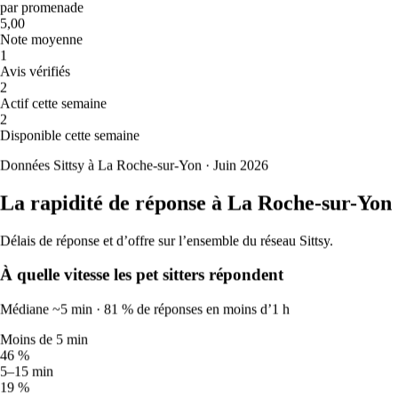
34
°
par promenade
21
°
5,00
Très chaud
Note moyenne
Ven
14
1
🔥
Avis vérifiés
34
°
2
22
°
Actif cette semaine
Très chaud
2
Sam
15
Disponible cette semaine
☀️
Données Sittsy à La Roche-sur-Yon · Juin 2026
32
°
22
°
La rapidité de réponse à La Roche-sur-Yon
Chaud
Dim
16
☀️
Délais de réponse et d’offre sur l’ensemble du réseau Sittsy.
30
°
À quelle vitesse les pet sitters répondent
22
°
Chaud
Lun
17
Médiane ~5 min · 81 % de réponses en moins d’1 h
🐾
27
°
Moins de 5 min
19
°
46 %
Idéal
5–15 min
Mar
18
19 %