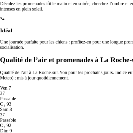
Décalez les promenades tôt le matin et en soirée, cherchez l’ombre et e
intenses en plein soleil.
Questions fréquentes sur Promenade de chiens
🐾
Combien de temps durent les promenades ?
Idéal
Les promenades standard durent généralement 30 minutes, avec des
promenades de 60 minutes disponibles pour les chiens très
Une journée parfaite pour les chiens : profitez-en pour une longue pro
énergiques. Certains promeneurs proposent également de courtes
socialisation.
sorties pipi de 15 à 20 minutes.
Qualité de l’air et promenades à La Roche
Mon chien se promène-t-il seul ou avec d’autres chiens ?
Qualité de l’air à La Roche-sur-Yon pour les prochains jours.
Indice eu
C’est vous qui choisissez ! Les promenades en solo offrent une
Meteo) ; mis à jour quotidiennement.
attention individuelle, tandis que les promenades en groupe
(généralement 2 à 4 chiens) permettent de socialiser. Les
Ven
7
promenades en groupe sont souvent plus abordables.
37
Passable
Comment les promeneurs accèdent-ils à mon domicile ?
O₃
93
Sam
8
Vous pouvez fournir un double des clés, utiliser une boîte à clés ou
37
donner au promeneur un code de porte. De nombreux parents
Passable
d’animaux rencontrent le promeneur lors de la première visite, puis
O₃
92
fournissent un accès par clé pour les promenades suivantes.
Dim
9