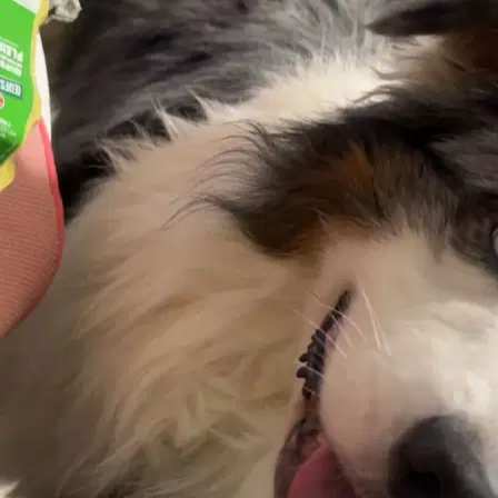
assistance 24h/24 et 7j/7 ; ce n’est pas une police d’assurance).
Estimez le prix de votre réservation
Estimation pour une réservation typique — prix final pour le
propriétaire
promenades
5
promenades
1
20
≈
75 €
15 €/promenade (prix typique) × 5 promenades
Selon le pet sitter, entre 50 € et 75 €
Le prix dépend du pet sitter, de la taille de votre animal et des dates.
Calculé sur la base du prix typique à La Roche-sur-Yon ; chaque pet
sitter fixe son propre tarif. Inclut les frais de service et la garantie
Sittsy.
Qui ils acceptent
% de pet sitters pour ce service à La Roche-sur-Yon
Chats