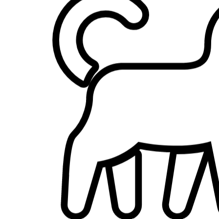
2.
Kloé Tleik