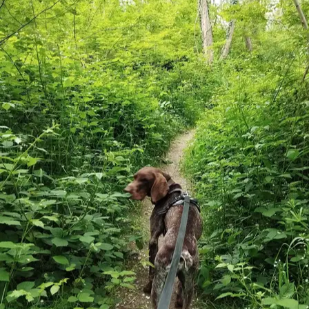
Météo et soins pour votre chien à La
Roche-sur-Yon
Les deux prochaines semaines à La Roche-sur-Yon s’annoncent
chaudes : 10 jours sur 14 dépasseront 30 °C. Prévoyez les
promenades tôt le matin et en fin de journée.
C’est exactement ce
qu’un bon promeneur prend en compte à chaque sortie.
Prévisions
sur 14 jours (Open-Meteo) ; mises à jour quotidiennement.
🔥
Jour le plus difficile :
Mer 12 Aoû
, 37 °C. Promenez-les
uniquement tôt le matin et au crépuscule ; évitez complètement le
milieu de la journée (12 h–19 h). Testez l’asphalte avec le dos de la
main : si vous ne pouvez pas la laisser 5 secondes, cela brûle leurs
coussinets. Eau fraîche en permanence et surveillance accrue des
races brachycéphales, des chiots et des chiens âgés.
Ven
7
☀️
30
°
15
°
Chaud
Sam
8
🔥