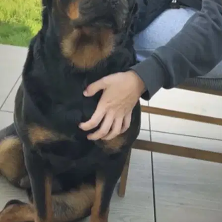
Nouveau
La Roche-sur-Yon, 85000
À 0,6 km
10 €
de
Promenade de chiens à La Roche-sur-Yon
4
Pet sitters actifs
15 €
Prix typique
par promenade
5,00
Note moyenne
1
Avis vérifiés
2
Actif cette semaine
2
Disponible cette semaine