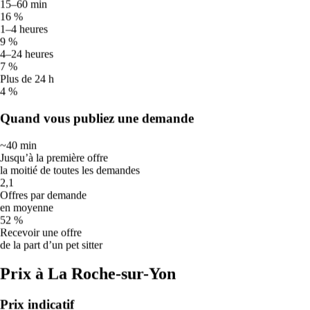
15–60 min
🌦️
16 %
23
°
1–4 heures
19
°
9 %
Bruine
4–24 heures
Mer
19
7 %
🌦️
Plus de 24 h
22
°
4 %
16
°
Bruine
Quand vous publiez une demande
Jeu
20
🌦️
~40 min
Jusqu’à la première offre
23
°
la moitié de toutes les demandes
15
°
2,1
Bruine
Offres par demande
🌦️
en moyenne
52 %
Bruine
Recevoir une offre
de la part d’un pet sitter
Averses possibles. Profitez des éclaircies pour les promenades et
emportez une serviette pour les sécher au retour.
Prix à La Roche-sur-Yon
🔥
Prix indicatif