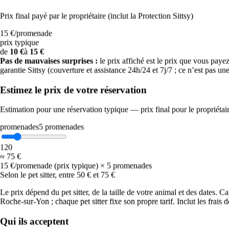
Très chaud
Prix final payé par le propriétaire (inclut la Protection Sittsy)
Promenez-les uniquement tôt le matin et au crépuscule ; évitez
15 €
/
promenade
complètement le milieu de la journée (12 h–19 h). Testez l’asphalte
prix typique
avec le dos de la main : si vous ne pouvez pas la laisser 5 secondes,
de
10 €
à
15 €
cela brûle leurs coussinets. Eau fraîche en permanence et
Pas de mauvaises surprises :
le prix affiché est le prix que vous payez. 
surveillance accrue des races brachycéphales, des chiots et des
garantie Sittsy (couverture et assistance 24h/24 et 7j/7 ; ce n’est pas un
chiens âgés.
Estimez le prix de votre réservation
☀️
Estimation pour une réservation typique — prix final pour le propriétai
Chaud
promenades
5
promenades
Décalez les promenades tôt le matin et en soirée, cherchez l’ombre
et emportez de l’eau. Évitez les exercices intenses en plein soleil.
1
20
≈
75 €
🐾
15 €/promenade (prix typique) × 5 promenades
Selon le pet sitter, entre 50 € et 75 €
Idéal
Le prix dépend du pet sitter, de la taille de votre animal et des dates. C
Une journée parfaite pour les chiens : profitez-en pour une longue
Roche-sur-Yon ; chaque pet sitter fixe son propre tarif. Inclut les frais de
promenade, des jeux au parc ou un peu de socialisation.
Qui ils acceptent