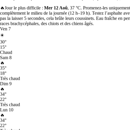
Sittsy dans chaque ville du pays.
🔥
Jour le plus difficile :
Mer 12 Aoû
, 37 °C. Promenez-les uniquement t
1
Paris
complètement le milieu de la journée (12 h–19 h). Testez l’asphalte ave
83
pas la laisser 5 secondes, cela brûle leurs coussinets. Eau fraîche en p
2
Toulouse
races brachycéphales, des chiots et des chiens âgés.
65
Ven
7
3
Lyon
☀️
65
30
°
4
Bordeaux
15
°
59
Chaud
5
Marseille
Sam
8
58
🔥
6
Montpellier
35
°
58
18
°
7
Nantes
Très chaud
54
Dim
9
8
Angers
🔥
50
34
°
9
Grenoble
22
°
49
Très chaud
10
Nancy
Lun
10
47
🔥
42
La Roche-sur-Yon
· cette ville
34
°
35
22
°