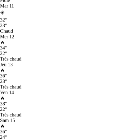
Pluie
5
Marseille
Mar
11
58
☀️
6
Montpellier
32
°
58
23
°
7
Nantes
Chaud
54
Mer
12
8
Angers
🔥
50
34
°
9
Grenoble
22
°
49
Très chaud
10
Nancy
Jeu
13
47
🔥
32
Aix-les-Bains
· cette ville
36
°
38
23
°
Très chaud
Garde
Accepte les
Espaces pour
Ville
Indice
Ven
14
€/nuit
chats
chiens
🔥
Paris
83
40 €
17 %
—
38
°
Toulouse
65
25 €
17 %
—
22
°
Très chaud
Lyon
65
20 €
22 %
—
Sam
15
Bordeaux
59
30 €
26 %
—
🔥
Marseille
58
25 €
15 %
—
36
°
Montpellier
58
30 €
22 %
—
24
°