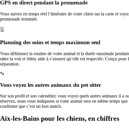
GPS en direct pendant la promenade
Modérée
O₃
107
Vous suivez en temps réel l’itinéraire de votre chien sur la carte et voyez
Dim
9
promenade terminée.
40
Passable
🗓️
O₃
100
Lun
10
39
Planning des soins et temps maximum seul
Passable
O₃
98
Vous définissez la routine de votre animal et la durée maximale pendant la
Mar
11
sitter la voit et Sittsy aide à s’assurer qu’elle est respectée. Conçu pou
55
séparation.
Modérée
O₃
122
🐾
Mer
12
58
Vous voyez les autres animaux du pet sitter
Modérée
O₃
127
Sur son profil et son calendrier, vous voyez quels autres animaux il a 
Jeu
13
réservez, nous vous indiquons si votre animal sera en même temps que 
—
confirmer que c’est un bon match.
—
🌫️
Aix-les-Bains pour les chiens, en chiffres
Que faire ces jours-ci