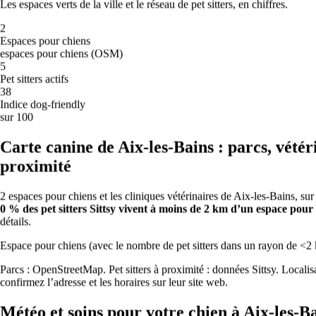
Les espaces verts de la ville et le réseau de pet sitters, en chiffres.
Qualité de l’air modérée : la plupart des chiens peuvent se promener
2
normalement ; les chiens brachycéphales, âgés ou souffrant de
Espaces pour chiens
troubles respiratoires sont mieux sans exercice intense à midi.
espaces pour chiens (OSM)
5
Garde d’animaux de compagnie en
Pet sitters actifs
38
France, ville par ville
Indice dog-friendly
sur 100
Données du réseau Sittsy combinées à des sources publiques
(OpenStreetMap, Open-Meteo).
Mis à jour le 2026-06-29.
Carte canine de Aix-les-Bains : parcs, vétéri
proximité
🏆
La ville la plus accueillante pour les chiens
2 espaces pour chiens et les cliniques vétérinaires de Aix-les-Bains, s
0 % des pet sitters Sittsy vivent à moins de 2 km d’un espace pour 
détails.
Paris arrive en tête de l’Indice Sittsy des villes accueillantes pour les
chiens avec un score de 83/100.
Espace pour chiens (avec le nombre de pet sitters dans un rayon de <2
💶
Parcs : OpenStreetMap. Pet sitters à proximité : données Sittsy. Localis
confirmez l’adresse et les horaires sur leur site web.
La garde la plus abordable
Météo et soins pour votre chien à Aix-les-B
À Clermont-Ferrand, les prix de garde sont les plus bas, à partir