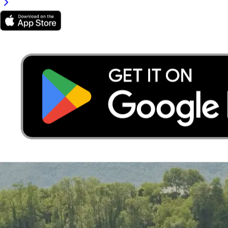
Les espaces verts de la ville et le réseau de pet sitters, en chiffres.
2
Espaces pour chiens
espaces pour chiens (OSM)
5
Pet sitters actifs
38
Indice dog-friendly
sur 100
Carte canine de Aix-les-Bains : parcs,
vétérinaires et pet sitters à proximité
2 espaces pour chiens et les cliniques vétérinaires de Aix-les-Bains,
sur la carte (données OpenStreetMap).
0 % des pet sitters Sittsy
vivent à moins de 2 km d’un espace pour chiens.
Touchez un
point pour plus de détails.
Espace pour chiens (avec le nombre de pet sitters dans un rayon de
<2 km)
Clinique vétérinaire
Parcs : OpenStreetMap. Pet sitters à proximité : données Sittsy.