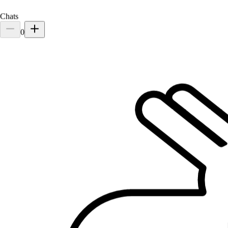
Chats
0
3.
Constance Lecerf
Nouveau
Aix-les-Bains, 73100
À 0,1 km
10 €
de
Il est plus facile de chercher des pet sitters dans l’appli
Téléchargez l’appli Sittsy