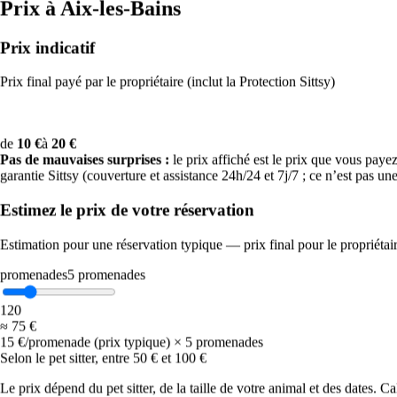
entre les averses, évitez les heures de tempête et aménagez-leur un
Prix à Aix-les-Bains
coin calme à la maison.
Prix indicatif
🌧️
Prix final payé par le propriétaire (inclut la Protection Sittsy)
Pluie
Privilégiez des promenades plus courtes et un imperméable si votre
chien le tolère. Séchez bien les pattes et le pelage au retour pour
de
10 €
à
20 €
éviter les coups de froid et les champignons.
Pas de mauvaises surprises :
le prix affiché est le prix que vous payez. 
garantie Sittsy (couverture et assistance 24h/24 et 7j/7 ; ce n’est pas un
🌦️
Estimez le prix de votre réservation
Bruine
Estimation pour une réservation typique — prix final pour le propriétai
Averses possibles. Profitez des éclaircies pour les promenades et
promenades
5
promenades
emportez une serviette pour les sécher au retour.
1
20
🔥
≈
75 €
15 €/promenade (prix typique) × 5 promenades
Très chaud
Selon le pet sitter, entre 50 € et 100 €
Promenez-les uniquement tôt le matin et au crépuscule ; évitez
Le prix dépend du pet sitter, de la taille de votre animal et des dates. C
complètement le milieu de la journée (12 h–19 h). Testez l’asphalte