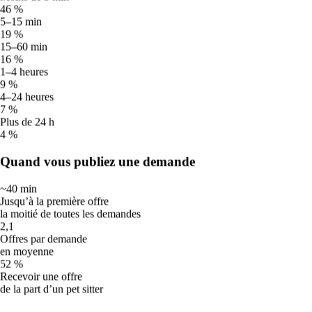
46 %
17
°
5–15 min
Bruine
19 %
Mer
19
15–60 min
☀️
16 %
29
°
1–4 heures
18
°
9 %
Chaud
4–24 heures
Jeu
20
7 %
☀️
Plus de 24 h
4 %
32
°
22
°
Chaud
Quand vous publiez une demande
Ven
21
🌧️
~40 min
Jusqu’à la première offre
32
°
la moitié de toutes les demandes
21
°
2,1
Pluie
Offres par demande
⛈️
en moyenne
52 %
Tempête
Recevoir une offre
de la part d’un pet sitter
De nombreux chiens sont stressés par le tonnerre. Promenez-les