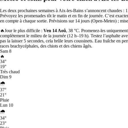
d’environ 10 €/nuit.
Les deux prochaines semaines à Aix-les-Bains s’annoncent chaudes : 11
⭐
Prévoyez les promenades tôt le matin et en fin de journée.
C’est exacte
en compte à chaque sortie.
Prévisions sur 14 jours (Open-Meteo) ; mise
La plus évaluée en volume
🔥
Jour le plus difficile :
Ven 14 Aoû
, 38 °C. Promenez-les uniquement t
complètement le milieu de la journée (12 h–19 h). Testez l’asphalte ave
Paris est la ville qui compte le plus grand nombre d’avis Sittsy
pas la laisser 5 secondes, cela brûle leurs coussinets. Eau fraîche en p
vérifiés dans le pays.
races brachycéphales, des chiots et des chiens âgés.
Sam
8
Indice de convivialité pour les chiens en France
🔥
34
°
Indice Sittsy des villes accueillantes pour les chiens (0–100) :
19
°
combine l’offre de pet sitters, le volume d’avis vérifiés, la note
Très chaud
moyenne et la variété d’animaux acceptés sur l’ensemble du réseau
Dim
9
Sittsy dans chaque ville du pays.
🌧️
37
°
1
Paris
21
°
83
Pluie
2
Toulouse
Lun
10
65
🌧️
3
Lyon
65
34
°
4
Bordeaux
23
°
59