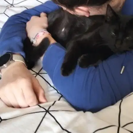
% de pet sitters pour ce service à Aix-les-Bains
Chats
40 %
Petits chiens
40 %
Chiens de taille moyenne
40 %
Grands chiens
20 %
Autres animaux
40 %
Pourquoi Sittsy vous apporte une vraie
sérénité
Votre animal devient-il anxieux quand vous n’êtes pas là ?
Pour
les chiens anxieux, chaque promenade se fait à leur rythme et vous
pouvez la suivre en direct grâce au GPS.
📍
GPS en direct pendant la promenade