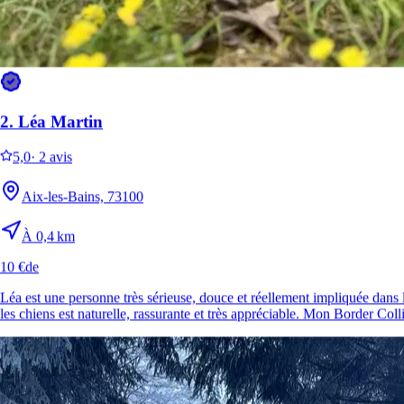
2.
Léa Martin
5,0
·
2 avis
Aix-les-Bains, 73100
À 0,4 km
10 €
de
Léa est une personne très sérieuse, douce et réellement impliquée dans
les chiens est naturelle, rassurante et très appréciable. Mon Border Coll