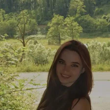
Localisation des cliniques approximative ; confirmez l’adresse et les
horaires sur leur site web.
Météo et soins pour votre chien à Aix-les-
Bains
Les deux prochaines semaines à Aix-les-Bains s’annoncent
chaudes : 11 jours sur 14 dépasseront 30 °C. Prévoyez les
promenades tôt le matin et en fin de journée.
C’est exactement ce
qu’un bon promeneur prend en compte à chaque sortie.
Prévisions
sur 14 jours (Open-Meteo) ; mises à jour quotidiennement.
🔥
Jour le plus difficile :
Ven 14 Aoû
, 38 °C. Promenez-les
uniquement tôt le matin et au crépuscule ; évitez complètement le
milieu de la journée (12 h–19 h). Testez l’asphalte avec le dos de la
main : si vous ne pouvez pas la laisser 5 secondes, cela brûle leurs
coussinets. Eau fraîche en permanence et surveillance accrue des
races brachycéphales, des chiots et des chiens âgés.
Sam
8
🔥
34
°
19
°
Très chaud
Dim
9