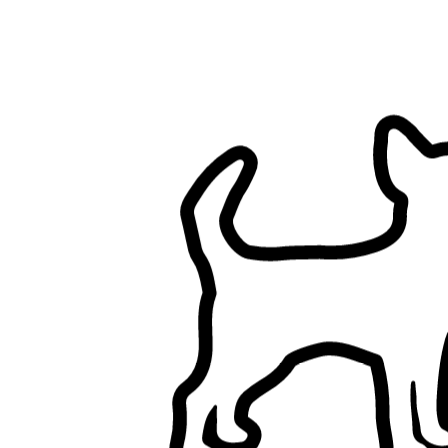
Filtres
A une maison (hors appartements)
Jardin clôturé
N’a pas de chien
N’a pas de chat
Un seul client à la fois
N’a pas d’enfants
Promenade de chiens à Aix-les-Bains, Savoie
Parcourez les pet sitters à Aix-les-Bains, Savoie, comparez et
trouvez le bon pet sitter pour votre animal.
5+ pet sitters vérifiés
5,0