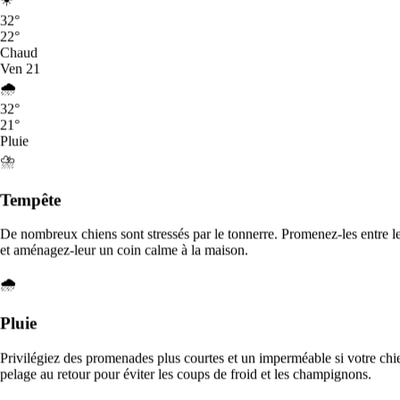
4
32
°
0 %
0
22
°
3
Chaud
0 %
0
Ven
21
2
0 %
0
🌧️
1
32
°
0 %
0
21
°
Pluie
M
⛈️
MARC
Tempête
16 mai 2026
De nombreux chiens sont stressés par le tonnerre. Promenez-les entre le
Léa est une personne très sérieuse, douce et réellement
et aménagez-leur un coin calme à la maison.
impliquée dans le bien-être animal. Son approche avec les
chiens est naturelle, rassurante et très appréciable. Mon
🌧️
Border Collie, Sky, a pu pleinement se dépenser et profiter de
son séjour chez elle dans un environnement chaleureux et
bienv...
Pluie
Avis pour
Léa
Privilégiez des promenades plus courtes et un imperméable si votre chien
N
pelage au retour pour éviter les coups de froid et les champignons.
Nina