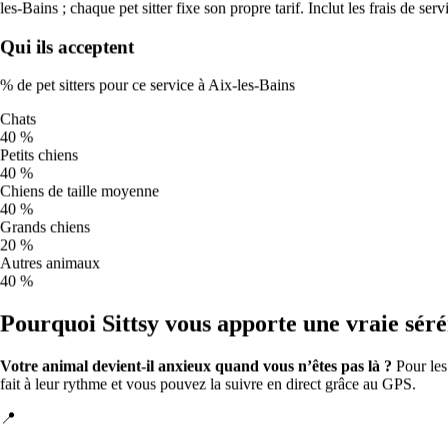
les-Bains ; chaque pet sitter fixe son propre tarif. Inclut les frais de servi
avec le dos de la main : si vous ne pouvez pas la laisser 5 secondes,
cela brûle leurs coussinets. Eau fraîche en permanence et
Qui ils acceptent
surveillance accrue des races brachycéphales, des chiots et des
chiens âgés.
% de pet sitters pour ce service à Aix-les-Bains
☀️
Chats
40 %
Chaud
Petits chiens
40 %
Décalez les promenades tôt le matin et en soirée, cherchez l’ombre
Chiens de taille moyenne
et emportez de l’eau. Évitez les exercices intenses en plein soleil.
40 %
Grands chiens
20 %
Qualité de l’air et promenades à Aix-les-
Autres animaux
Bains
40 %
Pourquoi Sittsy vous apporte une vraie séré
Qualité de l’air à Aix-les-Bains pour les prochains jours.
L’ozone
augmente avec la chaleur estivale et est à son maximum l’après-
midi, donc l’air se dégrade justement quand le soleil est le plus fort.
Votre animal devient-il anxieux quand vous n’êtes pas là ?
Pour le
Indice européen de qualité de l’air (Open-Meteo) ; mis à jour
fait à leur rythme et vous pouvez la suivre en direct grâce au GPS.
quotidiennement.
📍
Sam
8
45