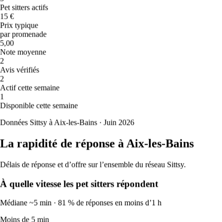
Très chaud
Pet sitters actifs
Ven
14
15 €
🔥
Prix typique
38
°
par promenade
22
°
5,00
Très chaud
Note moyenne
Sam
15
2
🔥
Avis vérifiés
36
°
2
24
°
Actif cette semaine
Très chaud
1
Dim
16
Disponible cette semaine
☀️
32
°
Données Sittsy à Aix-les-Bains · Juin 2026
24
°
Chaud
La rapidité de réponse à Aix-les-Bains
Lun
17
⛈️
Délais de réponse et d’offre sur l’ensemble du réseau Sittsy.
23
°
19
°
À quelle vitesse les pet sitters répondent
Tempête
Mar
18
Médiane ~5 min · 81 % de réponses en moins d’1 h
🌦️
Moins de 5 min
25
°