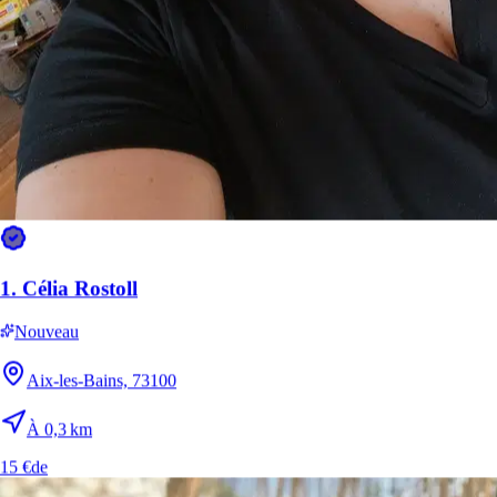
Nouveau
Aix-les-Bains, 73100
À 0,1 km
20 €
de
Il est plus facile de chercher des pet sitters dans l’appli
1.
Célia Rostoll
Téléchargez l’appli Sittsy
Nouveau
Aix-les-Bains, 73100
À 0,3 km
15 €
de