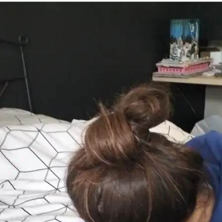
de
10 €
à
20 €
Pas de mauvaises surprises :
le prix affiché est le prix que vous
payez. Il inclut les frais de service et la garantie Sittsy (couverture et
assistance 24h/24 et 7j/7 ; ce n’est pas une police d’assurance).
Estimez le prix de votre réservation
Estimation pour une réservation typique — prix final pour le
propriétaire
promenades
5
promenades
1
20
≈
75 €
15 €/promenade (prix typique) × 5 promenades
Selon le pet sitter, entre 50 € et 100 €
Le prix dépend du pet sitter, de la taille de votre animal et des dates.
Calculé sur la base du prix typique à Aix-les-Bains ; chaque pet
sitter fixe son propre tarif. Inclut les frais de service et la garantie
Sittsy.
Qui ils acceptent