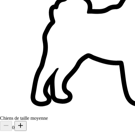
1.
Célia Rostoll
Nouveau
Aix-les-Bains, 73100
À 0,3 km
15 €
de
Chiens de taille moyenne
0