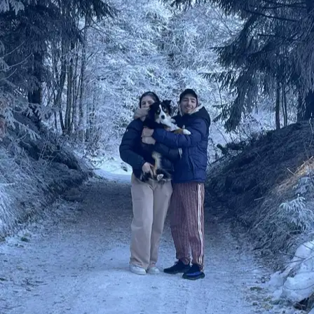
5.
Sarah Lartaud
Nouveau
Aix-les-Bains, 73100
À 0,3 km
15 €
de
Promenade de chiens à Aix-les-Bains
5
Pet sitters actifs
15 €
Prix typique
par promenade
5,00
Note moyenne
2