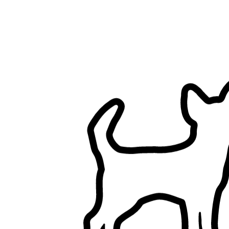
Filtres
A une maison (hors appartements)
Jardin clôturé
N’a pas de chien
N’a pas de chat
Un seul client à la fois
N’a pas d’enfants
Promenade de chiens à Antibes, Alpes-Maritimes
Parcourez les pet sitters à Antibes, Alpes-Maritimes, comparez et
trouvez le bon pet sitter pour votre animal.
5+ pet sitters vérifiés