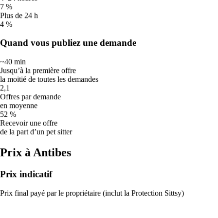
Bruine
7 %
Mer
19
Plus de 24 h
🔥
4 %
34
°
22
°
Quand vous publiez une demande
Très chaud
Jeu
20
~40 min
☀️
Jusqu’à la première offre
29
°
la moitié de toutes les demandes
20
°
2,1
Chaud
Offres par demande
🌦️
en moyenne
52 %
Recevoir une offre
Bruine
de la part d’un pet sitter
Averses possibles. Profitez des éclaircies pour les promenades et
Prix à Antibes
emportez une serviette pour les sécher au retour.
🔥
Prix indicatif
Très chaud
Prix final payé par le propriétaire (inclut la Protection Sittsy)
Promenez-les uniquement tôt le matin et au crépuscule ; évitez
complètement le milieu de la journée (12 h–19 h). Testez l’asphalte