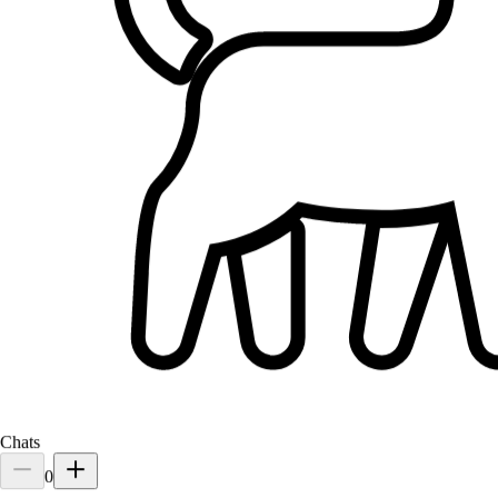
Antibes, 06600
À 2,3 km
30 €
de
Chats
0