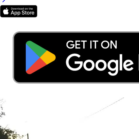
espaces pour chiens (OSM)
5
Pet sitters actifs
12
Indice dog-friendly
sur 100
Carte canine de Antibes : parcs,
vétérinaires et pet sitters à proximité
1 espaces pour chiens et les cliniques vétérinaires de Antibes, sur la
carte (données OpenStreetMap).
2 % des pet sitters Sittsy vivent à
moins de 2 km d’un espace pour chiens.
Touchez un point pour
plus de détails.
Espace pour chiens (avec le nombre de pet sitters dans un rayon de
<2 km)
Clinique vétérinaire
Parcs : OpenStreetMap. Pet sitters à proximité : données Sittsy.
Localisation des cliniques approximative ; confirmez l’adresse et les
horaires sur leur site web.
Météo et soins pour votre chien à Antibes