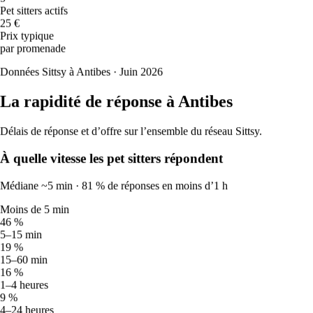
🔥
Pet sitters actifs
36
°
25 €
28
°
Prix typique
Très chaud
par promenade
Sam
15
Données Sittsy à Antibes · Juin 2026
🔥
36
°
29
°
La rapidité de réponse à Antibes
Très chaud
Dim
16
Délais de réponse et d’offre sur l’ensemble du réseau Sittsy.
☀️
32
°
À quelle vitesse les pet sitters répondent
28
°
Chaud
Médiane ~5 min · 81 % de réponses en moins d’1 h
Lun
17
☀️
Moins de 5 min
46 %
32
°
5–15 min
26
°
19 %
Chaud
15–60 min
Mar
18
16 %
🌦️
1–4 heures
27
°
9 %
24
°
4–24 heures