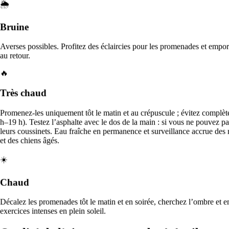
Vous pouvez fournir un double des clés, utiliser une boîte à clés ou
🌦️
donner au promeneur un code de porte. De nombreux parents
d’animaux rencontrent le promeneur lors de la première visite, puis
Bruine
fournissent un accès par clé pour les promenades suivantes.
Averses possibles. Profitez des éclaircies pour les promenades et emport
Que se passe-t-il en cas de mauvais temps ?
au retour.
La plupart des promeneurs continueront à sortir en cas de pluie
🔥
légère ou de froid, avec l’équipement approprié. En cas de
conditions météorologiques extrêmes (orages, forte chaleur), les
Très chaud
promeneurs vous contacteront pour reprogrammer ou raccourcir la
promenade.
Promenez-les uniquement tôt le matin et au crépuscule ; évitez complèt
h–19 h). Testez l’asphalte avec le dos de la main : si vous ne pouvez pas
Accueil
leurs coussinets. Eau fraîche en permanence et surveillance accrue des 
France
et des chiens âgés.
Alpes-Maritimes
☀️
Antibes
Chaud
Devenir pet sitter
Décalez les promenades tôt le matin et en soirée, cherchez l’ombre et e
Télécharger l’application
exercices intenses en plein soleil.