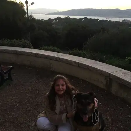
Les deux prochaines semaines à Antibes s’annoncent chaudes : 12
jours sur 14 dépasseront 30 °C. Prévoyez les promenades tôt le
matin et en fin de journée.
C’est exactement ce qu’un bon
promeneur prend en compte à chaque sortie.
Prévisions sur 14 jours
(Open-Meteo) ; mises à jour quotidiennement.
🔥
Jour le plus difficile :
Jeu 13 Aoû
, 37 °C. Promenez-les
uniquement tôt le matin et au crépuscule ; évitez complètement le
milieu de la journée (12 h–19 h). Testez l’asphalte avec le dos de la
main : si vous ne pouvez pas la laisser 5 secondes, cela brûle leurs
coussinets. Eau fraîche en permanence et surveillance accrue des
races brachycéphales, des chiots et des chiens âgés.
Ven
7
☀️
32
°
27
°
Chaud
Sam
8
☀️
32
°
26
°
Chaud
Dim
9