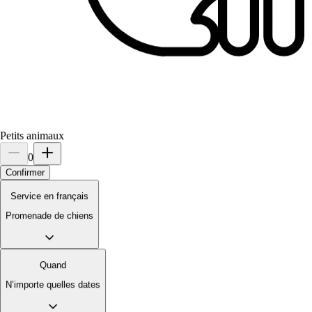
Nouveau
Antibes, 06600
À 1,1 km
25 €
de
Petits animaux
0
Il est plus facile de chercher des pet sitters dans l’appli
Confirmer
Téléchargez l’appli Sittsy
Service en français
Promenade de chiens
Quand
N’importe quelles dates