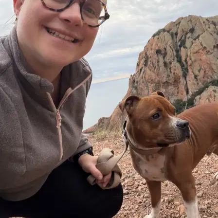
Petits chiens
0 %
Chiens de taille moyenne
0 %
Grands chiens
0 %
Autres animaux
0 %
Pourquoi Sittsy vous apporte une vraie
sérénité
Votre animal devient-il anxieux quand vous n’êtes pas là ?
Pour
les chiens anxieux, chaque promenade se fait à leur rythme et vous
pouvez la suivre en direct grâce au GPS.
📍
GPS en direct pendant la promenade
Vous suivez en temps réel l’itinéraire de votre chien sur la carte et
voyez la distance et la durée une fois la promenade terminée.