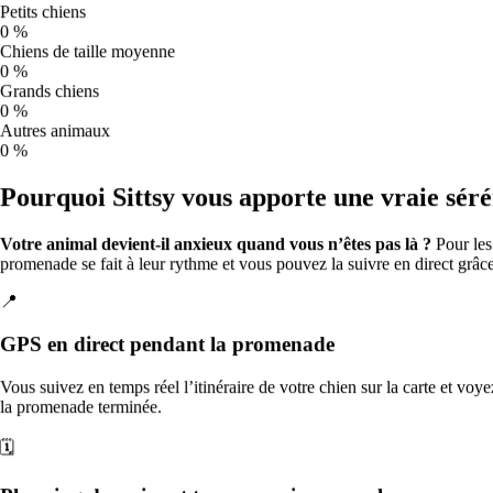
O₃
119
Petits chiens
Sam
8
0 %
59
Chiens de taille moyenne
Modérée
0 %
O₃
128
Grands chiens
Dim
9
0 %
62
Autres animaux
Mauvaise
0 %
O₃
143
Lun
10
Pourquoi Sittsy vous apporte une vraie séré
67
Mauvaise
Votre animal devient-il anxieux quand vous n’êtes pas là ?
Pour le
O₃
170
promenade se fait à leur rythme et vous pouvez la suivre en direct grâ
Mar
11
53
📍
Modérée
O₃
120
GPS en direct pendant la promenade
Mer
12
—
—
Vous suivez en temps réel l’itinéraire de votre chien sur la carte et voye
🌫️
la promenade terminée.
🗓️
Que faire ces jours-ci