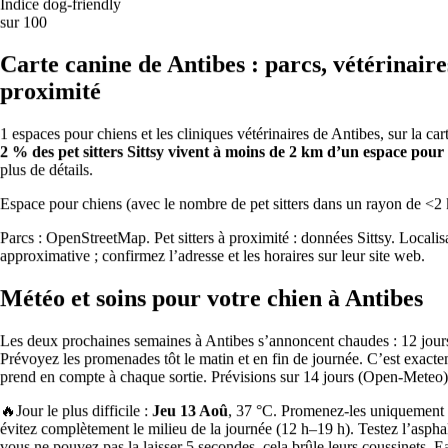
Indice dog-friendly
d’environ 10 €/nuit.
sur 100
⭐
Carte canine de Antibes : parcs, vétérinaires
proximité
La plus évaluée en volume
Paris est la ville qui compte le plus grand nombre d’avis Sittsy
1 espaces pour chiens et les cliniques vétérinaires de Antibes, sur la 
vérifiés dans le pays.
2 % des pet sitters Sittsy vivent à moins de 2 km d’un espace pour 
plus de détails.
Indice de convivialité pour les chiens en France
Espace pour chiens (avec le nombre de pet sitters dans un rayon de <2
Indice Sittsy des villes accueillantes pour les chiens (0–100) :
Parcs : OpenStreetMap. Pet sitters à proximité : données Sittsy. Localis
combine l’offre de pet sitters, le volume d’avis vérifiés, la note
approximative ; confirmez l’adresse et les horaires sur leur site web.
moyenne et la variété d’animaux acceptés sur l’ensemble du réseau
Sittsy dans chaque ville du pays.
Météo et soins pour votre chien à Antibes
1
Paris
83
Les deux prochaines semaines à Antibes s’annoncent chaudes : 12 jour
2
Toulouse
Prévoyez les promenades tôt le matin et en fin de journée.
C’est exacte
65
prend en compte à chaque sortie.
Prévisions sur 14 jours (Open-Meteo)
3
Lyon
65
🔥
Jour le plus difficile :
Jeu 13 Aoû
, 37 °C. Promenez-les uniquement t
4
Bordeaux
évitez complètement le milieu de la journée (12 h–19 h). Testez l’asphal
59
vous ne pouvez pas la laisser 5 secondes, cela brûle leurs coussinets. 