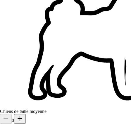
1.
Camille Debost
Nouveau
Antibes, 06600
À 0,8 km
20 €
de
Chiens de taille moyenne
0