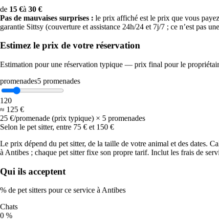
avec le dos de la main : si vous ne pouvez pas la laisser 5 secondes,
de
15 €
à
30 €
cela brûle leurs coussinets. Eau fraîche en permanence et
Pas de mauvaises surprises :
le prix affiché est le prix que vous payez. 
surveillance accrue des races brachycéphales, des chiots et des
garantie Sittsy (couverture et assistance 24h/24 et 7j/7 ; ce n’est pas un
chiens âgés.
Estimez le prix de votre réservation
☀️
Estimation pour une réservation typique — prix final pour le propriétai
Chaud
promenades
5
promenades
Décalez les promenades tôt le matin et en soirée, cherchez l’ombre
1
20
et emportez de l’eau. Évitez les exercices intenses en plein soleil.
≈
125 €
25 €/promenade (prix typique) × 5 promenades
Qualité de l’air et promenades à Antibes
Selon le pet sitter, entre 75 € et 150 €
Le prix dépend du pet sitter, de la taille de votre animal et des dates. C
La qualité de l’air se dégrade ces jours-ci à Antibes : elle atteint
à Antibes ; chaque pet sitter fixe son propre tarif. Inclut les frais de servi
« mauvaise » (indice 67).
L’ozone augmente avec la chaleur estivale
et est à son maximum l’après-midi, donc l’air se dégrade justement
quand le soleil est le plus fort.
Indice européen de qualité de l’air
Qui ils acceptent
(Open-Meteo) ; mis à jour quotidiennement.
% de pet sitters pour ce service à Antibes
Ven
7
53
Chats
Modérée
0 %