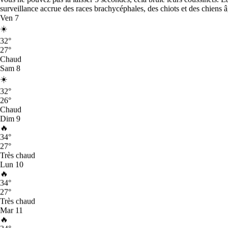
5
Marseille
surveillance accrue des races brachycéphales, des chiots et des chiens â
58
Ven
7
6
Montpellier
☀️
58
32
°
7
Nantes
27
°
54
Chaud
8
Angers
Sam
8
50
9
Grenoble
☀️
49
32
°
10
Nancy
26
°
47
Chaud
289
Antibes
· cette ville
Dim
9
12
🔥
34
°
Garde
Accepte les
Espaces pour
27
°
Ville
Indice
€/nuit
chats
chiens
Très chaud
Paris
83
40 €
17 %
—
Lun
10
🔥
Toulouse
65
25 €
17 %
—
34
°
Lyon
65
20 €
22 %
—
27
°
Bordeaux
59
30 €
26 %
—
Très chaud
Marseille
58
25 €
15 %
—
Mar
11
Montpellier
58
30 €
22 %
—
🔥