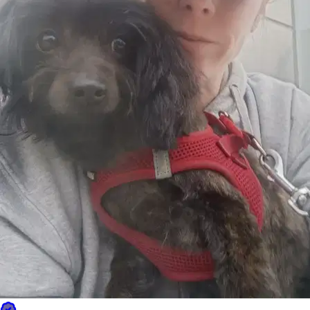
par promenade
Données Sittsy à Antibes · Juin 2026
La rapidité de réponse à Antibes
Délais de réponse et d’offre sur l’ensemble du réseau Sittsy.
À quelle vitesse les pet sitters répondent
Médiane ~5 min · 81 % de réponses en moins d’1 h
Moins de 5 min
46 %
5–15 min
19 %
15–60 min
16 %
1–4 heures
9 %
4–24 heures
7 %
Plus de 24 h
4 %