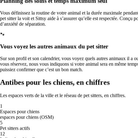
Planning des soins et temps maximum seul
Limitez l’exercice intense et promenez-le de préférence tôt le matin,
quand l’air est le plus propre. Soyez particulièrement attentif avec les
chiens brachycéphales (bouledogue, carlin, boxer), les chiots, les
Vous définissez la routine de votre animal et la durée maximale pendant l
chiens âgés et ceux ayant des problèmes cardiaques ou respiratoires.
pet sitter la voit et Sittsy aide à s’assurer qu’elle est respectée. Conçu 
d’anxiété de séparation.
Garde d’animaux de compagnie en
🐾
France, ville par ville
Vous voyez les autres animaux du pet sitter
Données du réseau Sittsy combinées à des sources publiques
(OpenStreetMap, Open-Meteo).
Mis à jour le 2026-06-29.
Sur son profil et son calendrier, vous voyez quels autres animaux il a 
vous réservez, nous vous indiquons si votre animal sera en même temp
puissiez confirmer que c’est un bon match.
🏆
Antibes pour les chiens, en chiffres
La ville la plus accueillante pour les chiens
Paris arrive en tête de l’Indice Sittsy des villes accueillantes pour les
Les espaces verts de la ville et le réseau de pet sitters, en chiffres.
chiens avec un score de 83/100.
1
💶
Espaces pour chiens
espaces pour chiens (OSM)
La garde la plus abordable
5
Pet sitters actifs
12
À Clermont-Ferrand, les prix de garde sont les plus bas, à partir