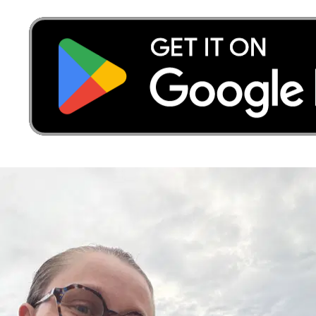
payez. Il inclut les frais de service et la garantie Sittsy (couverture et
assistance 24h/24 et 7j/7 ; ce n’est pas une police d’assurance).
Estimez le prix de votre réservation
Estimation pour une réservation typique — prix final pour le
propriétaire
promenades
5
promenades
1
20
≈
125 €
25 €/promenade (prix typique) × 5 promenades
Selon le pet sitter, entre 75 € et 150 €
Le prix dépend du pet sitter, de la taille de votre animal et des dates.
Calculé sur la base du prix typique à Antibes ; chaque pet sitter fixe
son propre tarif. Inclut les frais de service et la garantie Sittsy.
Qui ils acceptent
% de pet sitters pour ce service à Antibes
Chats
0 %